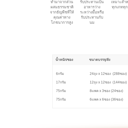
ทำมาจากส่วน
รับประทานเป็น
เหมาะสำห
ผสมธรรมชาติ
อาหารว่าง
ทุกเภททุก
จากธัญพืชที่ให้
ระหว่างมื้อหรือ
คุณค่าทาง
รับประทานกับ
โภชนาการสูง
นม
น้ำหนัก/ซอง
ขนาดบรรจุ/ลัง
6กรัม
24ถุง x 12ซอง (288ซอง)
17กรัม
12ถุง x 12ซอง (144ซอง)
75กรัม
8แพค x 3ซอง (24ซอง)
75กรัม
6แพค x 6ซอง (36ซอง)